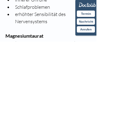
Schlafproblemen
erhöhter Sensibilität des 
Termin
Nervensystems
Nachricht
Anrufen
Magnesiumtaurat
Kombination aus Magnesium und Taurin.
Interessant vor allem für:
Herz-Kreislauf-System
Stressregulation
Blutdruck
Herzrhythmus
Magnesiumbisglycinat
Im Prinzip eine spezielle Form des 
Magnesiumglycinats mit guter 
Aufnahme und Verträglichkeit.
Magnesiumoxid
Enthält viel elementares Magnesium, 