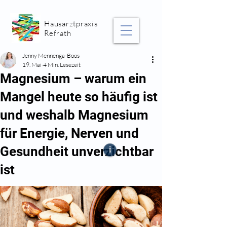
Hausarztpraxis
Refrath
Jenny Mennenga-Boos
19. Mai
4 Min. Lesezeit
Magnesium – warum ein
Mangel heute so häufig ist
und weshalb Magnesium
für Energie, Nerven und
Gesundheit unverzichtbar
i
ist