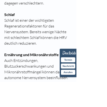
dagegen verschlechtern.
Schlaf
Schlaf ist einer der wichtigsten 
Regenerationsfaktoren für das 
Nervensystem. Bereits wenige Nächte 
mit schlechtem Schlaf können die HRV 
deutlich reduzieren.
Ernährung und Mikronährstoffe
Auch Entzündungen, 
Termin
Blutzuckerschwankungen und 
Nachricht
Mikronährstoffmängel können das 
Anrufen
autonome Nervensystem beeinflussen. 
Besonders wichtig sind unter anderem:
Magnesium
Omega-3-Fettsäuren
B-Vitamine
ausreichende Proteinzufuhr