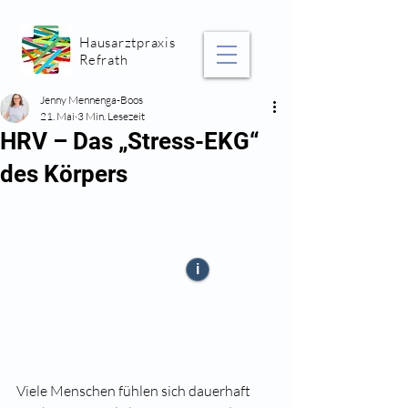
Hausarztpraxis
Refrath
Jenny Mennenga-Boos
21. Mai
3 Min. Lesezeit
HRV – Das „Stress-EKG“
des Körpers
i
Viele Menschen fühlen sich dauerhaft 